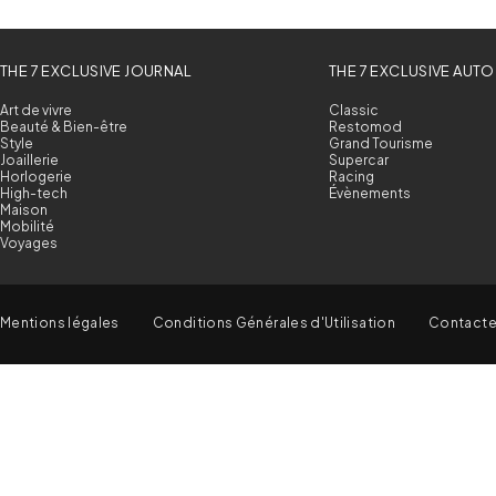
THE 7 EXCLUSIVE JOURNAL
THE 7 EXCLUSIVE AUTO
Art de vivre
Classic
Beauté & Bien-être
Restomod
Style
Grand Tourisme
Joaillerie
Supercar
Horlogerie
Racing
High-tech
Évènements
Maison
Mobilité
Voyages
Mentions légales
Conditions Générales d'Utilisation
Contact