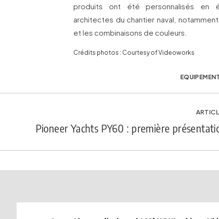
produits ont été personnalisés en ét
architectes du chantier naval, notamment 
et les combinaisons de couleurs.
Crédits photos : Courtesy of Videoworks
EQUIPEMEN
ARTICL
Pioneer Yachts PY60 : première présentati