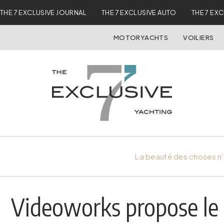
THE 7 EXCLUSIVE JOURNAL
THE 7 EXCLUSIVE AUTO
THE 7 EX
MOTORYACHTS
VOILIERS
La beauté des choses n'
Videoworks propose le