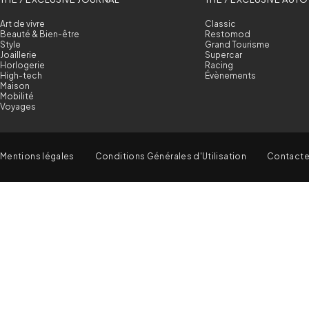
Art de vivre
Classic
Beauté & Bien-être
Restomod
Style
Grand Tourisme
Joaillerie
Supercar
Horlogerie
Racing
High-tech
Évènements
Maison
Mobilité
Voyages
Mentions légales
Conditions Générales d'Utilisation
Contact