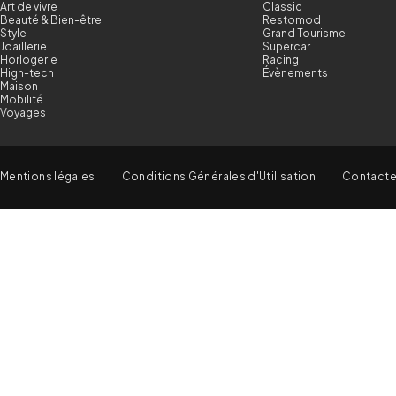
Art de vivre
Classic
Beauté & Bien-être
Restomod
Style
Grand Tourisme
Joaillerie
Supercar
Horlogerie
Racing
High-tech
Évènements
Maison
Mobilité
Voyages
Mentions légales
Conditions Générales d'Utilisation
Contact