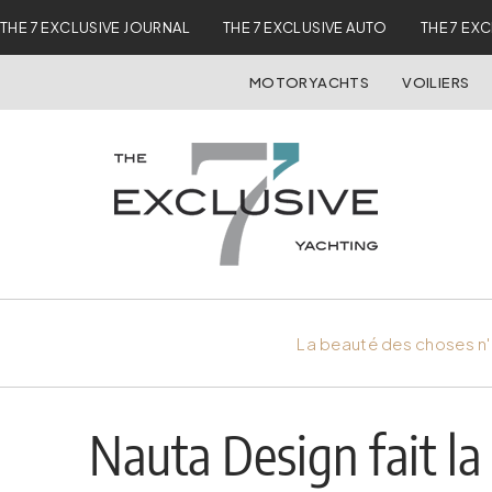
THE 7 EXCLUSIVE JOURNAL
THE 7 EXCLUSIVE AUTO
THE 7 EX
MOTORYACHTS
VOILIERS
La beauté des choses n'
Nauta Design fait l