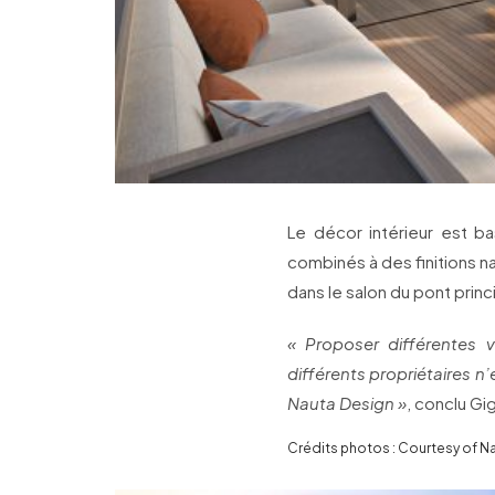
Le décor intérieur est 
combinés à des finitions n
dans le salon du pont princ
« Proposer différentes
différents propriétaires n
Nauta Design »
, conclu Gi
Crédits photos : Courtesy of N