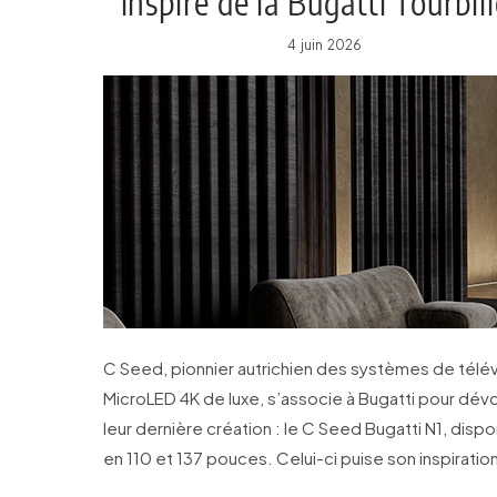
inspiré de la Bugatti Tourbil
4 juin 2026
C Seed, pionnier autrichien des systèmes de télév
MicroLED 4K de luxe, s’associe à Bugatti pour dévo
leur dernière création : le C Seed Bugatti N1, disp
en 110 et 137 pouces. Celui-ci puise son inspiratio
directement de la Bugatti Tourbillon.