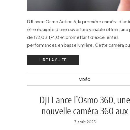
DJI lance Osmo Action 6, la première caméra d’act
être équipée d’une ouverture variable offrant une
de f/2,0 à f/4,0 et promettant d’excellentes
performances en basse lumière. Cette caméra ou
de nouvelles perspectives pour la création.
LIRE LA SUITE
VIDÉO
DJI Lance l’Osmo 360, un
nouvelle caméra 360 aux
fonctionnalités inédites
7 août 2025