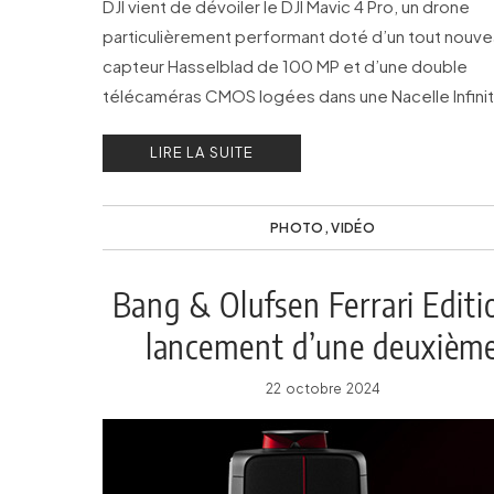
DJI vient de dévoiler le DJI Mavic 4 Pro, un drone
particulièrement performant doté d’un tout nouv
capteur Hasselblad de 100 MP et d’une double
télécaméras CMOS logées dans une Nacelle Infini
avec rotation à 360°.
LIRE LA SUITE
PHOTO
,
VIDÉO
Bang & Olufsen Ferrari Editio
lancement d’une deuxièm
édition spéciale
22 octobre 2024