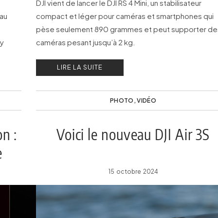
DJI vient de lancer le DJI RS 4 Mini, un stabilisateur
eau
compact et léger pour caméras et smartphones qui
pèse seulement 890 grammes et peut supporter de
ty
caméras pesant jusqu’à 2 kg.
LIRE LA SUITE
PHOTO
,
VIDÉO
n :
Voici le nouveau DJI Air 3S
e
15 octobre 2024