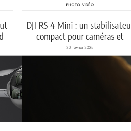
PHOTO
,
VIDÉO
out
DJI RS 4 Mini : un stabilisateu
d
compact pour caméras et
smartphones
20 février 2025