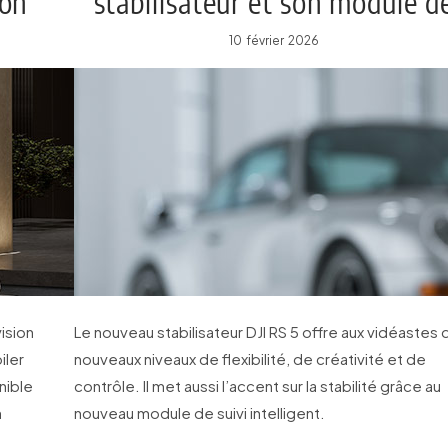
lon
stabilisateur et son module d
suivi intelligent
10 février 2026
ision
Le nouveau stabilisateur DJI RS 5 offre aux vidéastes 
iler
nouveaux niveaux de flexibilité, de créativité et de
onible
contrôle. Il met aussi l’accent sur la stabilité grâce au
n
nouveau module de suivi intelligent.