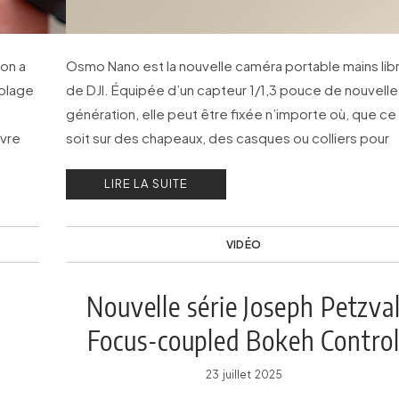
ion a
Osmo Nano est la nouvelle caméra portable mains lib
 plage
de DJI. Équipée d’un capteur 1/1,3 pouce de nouvelle
génération, elle peut être fixée n’importe où, que ce
vre
soit sur des chapeaux, des casques ou colliers pour
animaux de compagnie…
LIRE LA SUITE
VIDÉO
e
Nouvelle série Joseph Petzva
Focus-coupled Bokeh Contro
23 juillet 2025