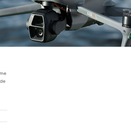
mme
 de