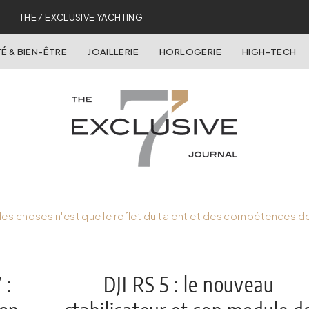
THE 7 EXCLUSIVE YACHTING
É & BIEN-ÊTRE
JOAILLERIE
HORLOGERIE
HIGH-TECH
es choses n'est que le reflet du talent et des compétences d
 :
DJI RS 5 : le nouveau