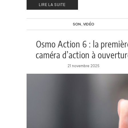
LIRE LA SUITE
SON
,
VIDÉO
Osmo Action 6 : la premièr
caméra d’action à ouvertur
variable de DJI
21 novembre 2025