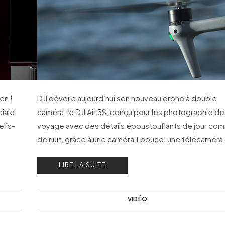
ien !
DJI dévoile aujourd’hui son nouveau drone à double
iale
caméra, le DJI Air 3S, conçu pour les photographie de
hefs-
voyage avec des détails époustouflants de jour co
de nuit, grâce à une caméra 1 pouce, une télécaméra
70 mm et une détection d’obstacles
LIRE LA SUITE
omnidirectionnelle.
VIDÉO