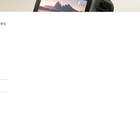
res
l
l