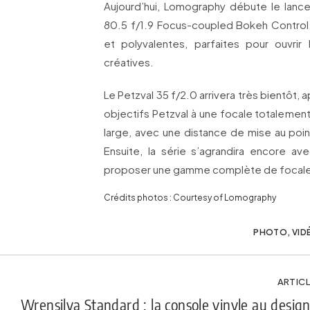
Aujourd’hui, Lomography débute le lanc
80.5 f/1.9 Focus-coupled Bokeh Control.
et polyvalentes, parfaites pour ouvri
créatives.
Le Petzval 35 f/2.0 arrivera très bientôt,
objectifs Petzval à une focale totalement
large, avec une distance de mise au poi
Ensuite, la série s’agrandira encore 
proposer une gamme complète de focal
Crédits photos : Courtesy of Lomography
PHOTO
,
VID
ARTICL
Wrensilva Standard : la console vinyle au desig