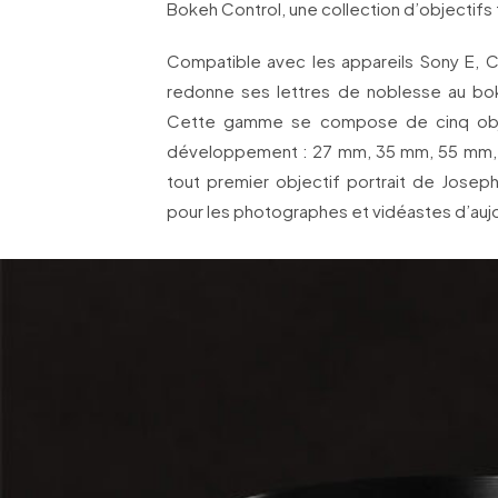
Bokeh Control, une collection d’objectifs
Compatible avec les appareils Sony E, Ca
redonne ses lettres de noblesse au boke
Cette gamme se compose de cinq obje
développement : 27 mm, 35 mm, 55 mm, 
tout premier objectif portrait de Josep
pour les photographes et vidéastes d’aujo