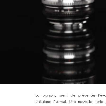
Lomography vient de présenter l’évol
artistique Petzval. Une nouvelle séri