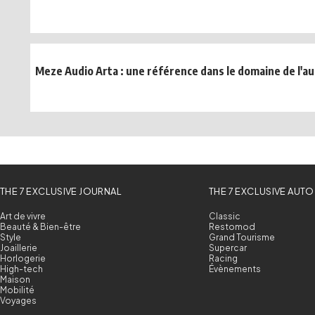
Meze Audio Arta : une référence dans le domaine de l'au
THE 7 EXCLUSIVE JOURNAL
THE 7 EXCLUSIVE AUTO
Art de vivre
Classic
Beauté & Bien-être
Restomod
Style
Grand Tourisme
Joaillerie
Supercar
Horlogerie
Racing
High-tech
Évènements
Maison
Mobilité
Voyages