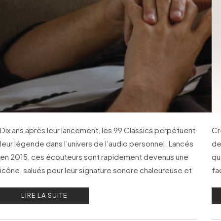
génération
Dix ans après leur lancement, les 99 Classics perpétuent
Cr
leur légende dans l’univers de l’audio personnel. Lancés
de
en 2015, ces écouteurs sont rapidement devenus une
qu
icône, salués pour leur signature sonore chaleureuse et
fa
leur fabrication haut de gamme.
mu
LIRE LA SUITE