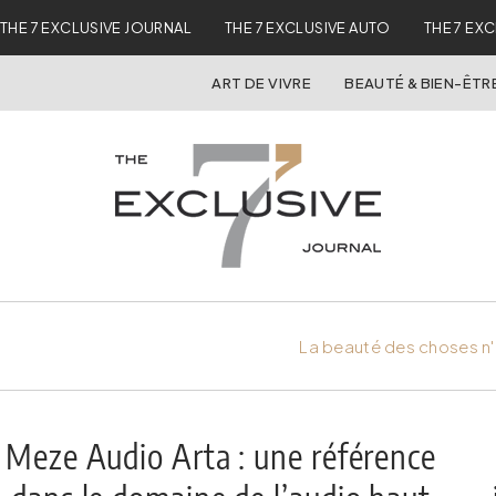
THE 7 EXCLUSIVE JOURNAL
THE 7 EXCLUSIVE AUTO
THE 7 EX
ART DE VIVRE
BEAUTÉ & BIEN-ÊTR
La beauté des choses n'
Meze Audio Arta : une référence