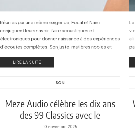
Réunies par une même exigence, Focal et Naim
Le
conjuguent leurs savoir-faire acoustiques et
vi
électroniques pour donner naissance à des expériences
al
d’écoutes complètes. Son juste, matières nobles et
pa
design réfléchis pour des produits d’exception.
mé
LIRE LA SUITE
SON
Meze Audio célèbre les dix ans
des 99 Classics avec le
lancement de la deuxième
10 novembre 2025