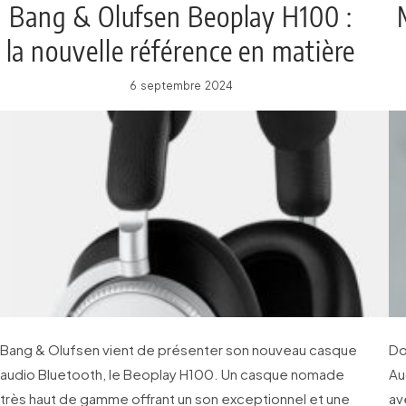
Bang & Olufsen Beoplay H100 :
la nouvelle référence en matière
de casque audio Bluetooth
6 septembre 2024
Bang & Olufsen vient de présenter son nouveau casque
Do
audio Bluetooth, le Beoplay H100. Un casque nomade
Au
très haut de gamme offrant un son exceptionnel et une
av