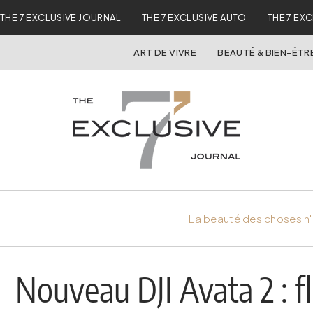
THE 7 EXCLUSIVE JOURNAL
THE 7 EXCLUSIVE AUTO
THE 7 EX
ART DE VIVRE
BEAUTÉ & BIEN-ÊTR
La beauté des choses n'
Nouveau DJI Avata 2 : fl