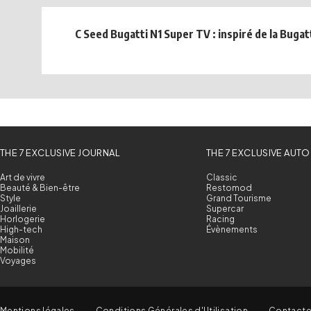
C Seed Bugatti N1 Super TV : inspiré de la Bugat
THE 7 EXCLUSIVE JOURNAL
THE 7 EXCLUSIVE AUTO
Art de vivre
Classic
Beauté & Bien-être
Restomod
Style
Grand Tourisme
Joaillerie
Supercar
Horlogerie
Racing
High-tech
Évènements
Maison
Mobilité
Voyages
Mentions légales
Conditions Générales d'Utilisation
Contact