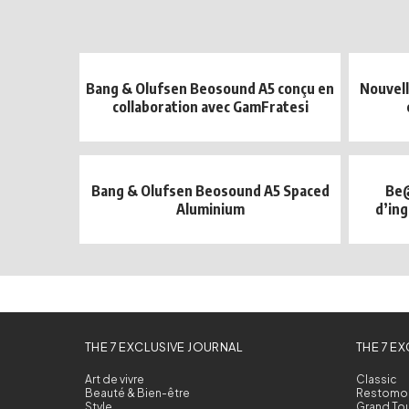
Bang & Olufsen Beosound A5 conçu en
Nouvell
collaboration avec GamFratesi
Bang & Olufsen Beosound A5 Spaced
Be@
Aluminium
d’ing
THE 7 EXCLUSIVE JOURNAL
THE 7 E
Art de vivre
Classic
Beauté & Bien-être
Restomo
Style
Grand To