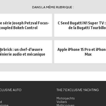
DANS LA MÊME RUBRIQUE :
e série Joseph Petzval Focus-
C Seed Bugatti N1 Super TV :
coupled Bokeh Control
de la Bugatti Tourbill
rbrick : un chef-d’œuvre
Apple iPhone 15 Pro et iPhon
énierie audio et mécanique
Max
XCLUSIVE AUTO
THE 7 EXCLUSIVE YACHTING
Motoryachts
d
Voiliers
urisme
Multicoques