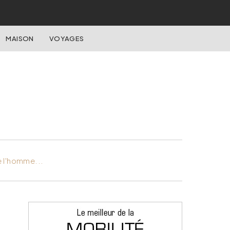
MAISON
VOYAGES
e l'homme...