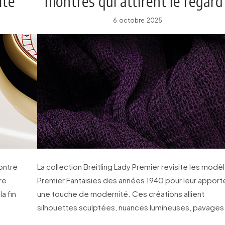
lte
montres qui attirent le regard 
6 octobre 2025
montre
La collection Breitling Lady Premier revisite les modè
̀re
Premier Fantaisies des années 1940 pour leur apport
a fin
une touche de modernité. Ces créations allient
silhouettes sculptées, nuances lumineuses, pavages
diamants et finitions dégradées.