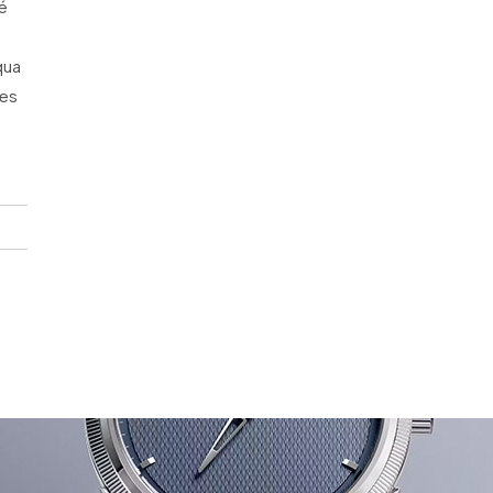
é
qua
les
e