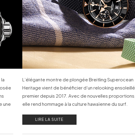
 la
L’élégante montre de plongée Breitling Superocean
posée
Heritage vient de bénéficier d’un relooking ensoleillé,
ns
premier depuis 2017. Avec de nouvelles proportions
ue une
elle rend hommage à la culture hawaïenne du surf.
LIRE LA SUITE