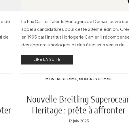
te de
Le Prix Cartier Talents Horlogers de Demain ouvre so
appel à candidatures pour cette 28ème édition. Cré
ti de
en 1995 par l’Institut Horlogerie Cartier, il récompens
des apprentis horlogers et des étudiants venus de
Suisse, de France, de Belgique et d’Allemagne.
LIRE LA SUITE
MONTRES FEMME
,
MONTRES HOMME
Nouvelle Breitling Superocea
ter
Heritage : prête à affronter
l’océan !
12 juin 2025