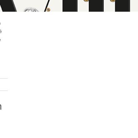
n
é
e
n