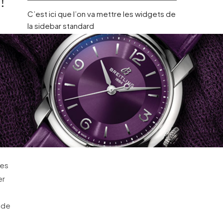
!
C’est ici que l’on va mettre les widgets de
la sidebar standard
les
er
 de