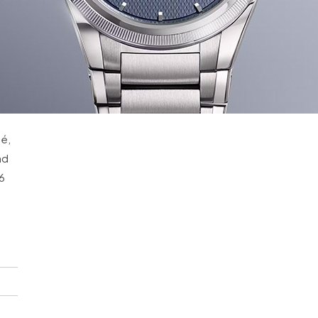
té,
nd
6