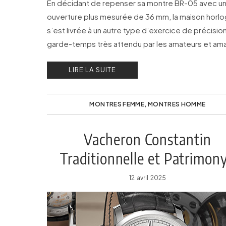
En décidant de repenser sa montre BR-05 avec u
ouverture plus mesurée de 36 mm, la maison horlo
s’est livrée à un autre type d’exercice de précisio
garde-temps très attendu par les amateurs et ama
de montre chic.
LIRE LA SUITE
MONTRES FEMME
,
MONTRES HOMME
Vacheron Constantin
Traditionnelle et Patrimony
deux collections réinterprét
12 avril 2025
en huit éditions limitées