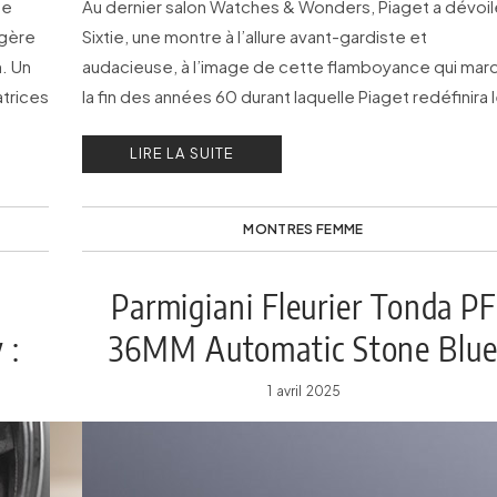
ne
Au dernier salon Watches & Wonders, Piaget a dévoil
gère
Sixtie, une montre à l’allure avant-gardiste et
n. Un
audacieuse, à l’image de cette flamboyance qui mar
trices
la fin des années 60 durant laquelle Piaget redéfinira 
contours de l’horlogerie féminine.
LIRE LA SUITE
MONTRES FEMME
Parmigiani Fleurier Tonda PF
 :
36MM Automatic Stone Blu
ées
1 avril 2025