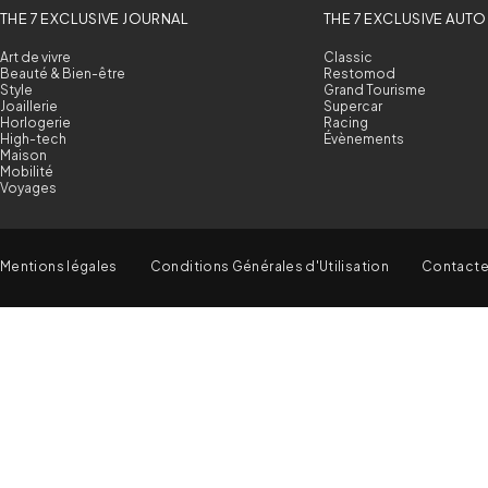
THE 7 EXCLUSIVE JOURNAL
THE 7 EXCLUSIVE AUTO
Art de vivre
Classic
Beauté & Bien-être
Restomod
Style
Grand Tourisme
Joaillerie
Supercar
Horlogerie
Racing
High-tech
Évènements
Maison
Mobilité
Voyages
Mentions légales
Conditions Générales d'Utilisation
Contact