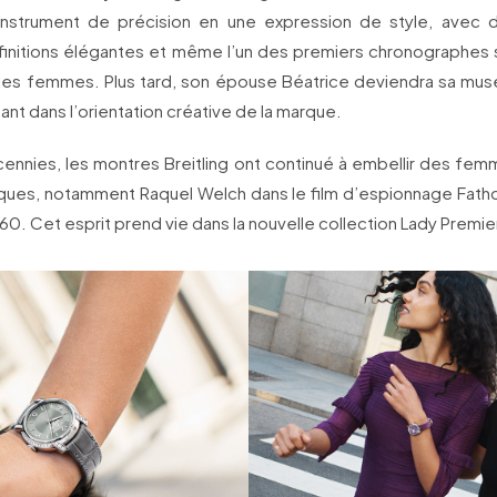
instrument de précision en une expression de style, avec d
s finitions élégantes et même l’un des premiers chronographes
 les femmes. Plus tard, son épouse Béatrice deviendra sa muse
ant dans l’orientation créative de la marque.
́cennies, les montres Breitling ont continué à embellir des fem
iques, notamment Raquel Welch dans le film d’espionnage Fatho
60. Cet esprit prend vie dans la nouvelle collection Lady Premie