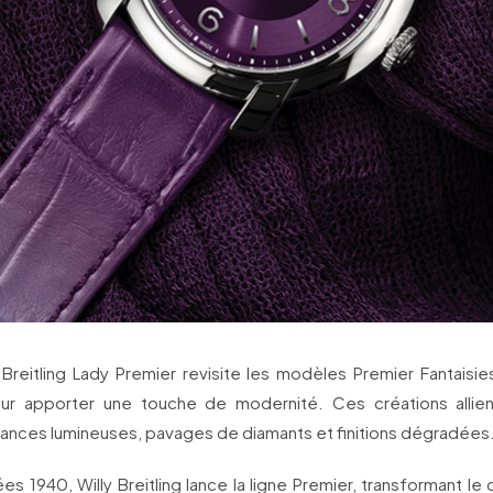
 Breitling Lady Premier revisite les modèles Premier Fantaisi
ur apporter une touche de modernité. Ces créations allien
uances lumineuses, pavages de diamants et finitions dégradées
́es 1940, Willy Breitling lance la ligne Premier, transformant l