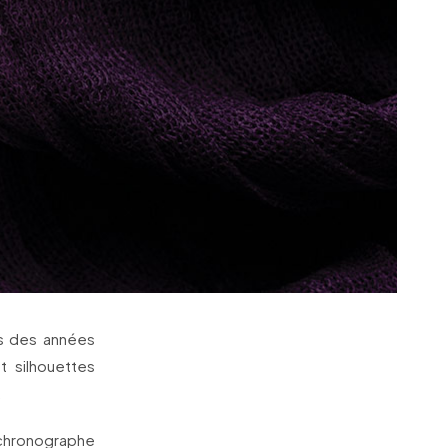
es des années
t silhouettes
.
e chronographe