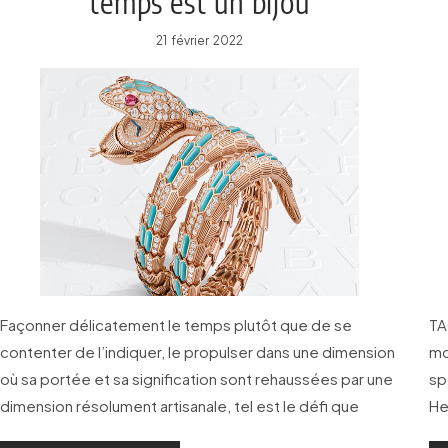
temps est un bijou
21 février 2022
Façonner délicatement le temps plutôt que de se
TA
contenter de l’indiquer, le propulser dans une dimension
mo
où sa portée et sa signification sont rehaussées par une
sp
dimension résolument artisanale, tel est le défi que
He
Bulgari se fixe pour chaque nouvelle création.