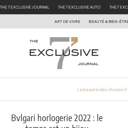
THE 7 EXCLUSIVE JOURNAL
THE 7 EXCLUSIVE AUTO
THE 7 EX
ART DE VIVRE
BEAUTÉ & BIEN-ÊTR
La beauté des choses n'
Bvlgari horlogerie 2022 : le