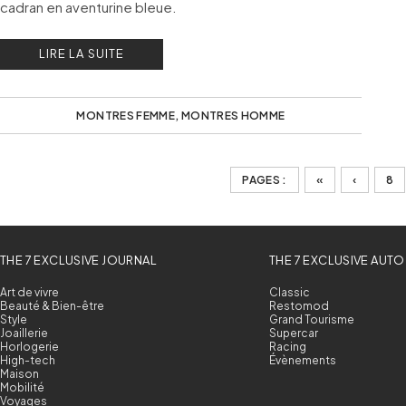
cadran en aventurine bleue.
LIRE LA SUITE
MONTRES FEMME
,
MONTRES HOMME
PAGES :
«
‹
8
THE 7 EXCLUSIVE JOURNAL
THE 7 EXCLUSIVE AUTO
Art de vivre
Classic
Beauté & Bien-être
Restomod
Style
Grand Tourisme
Joaillerie
Supercar
Horlogerie
Racing
High-tech
Évènements
Maison
Mobilité
Voyages