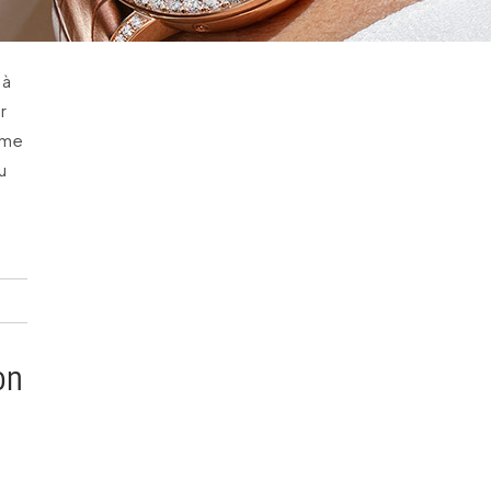
 à
r
mme
u
on