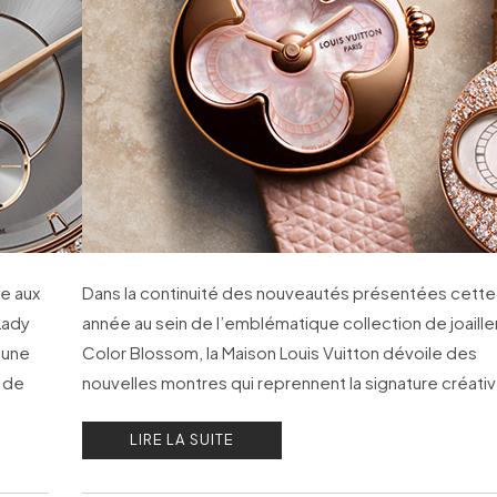
e aux
Dans la continuité des nouveautés présentées cette
 Lady
année au sein de l’emblématique collection de joaille
’une
Color Blossom, la Maison Louis Vuitton dévoile des
e de
nouvelles montres qui reprennent la signature créati
inspirée de la Fleur de Monogram LV.
LIRE LA SUITE