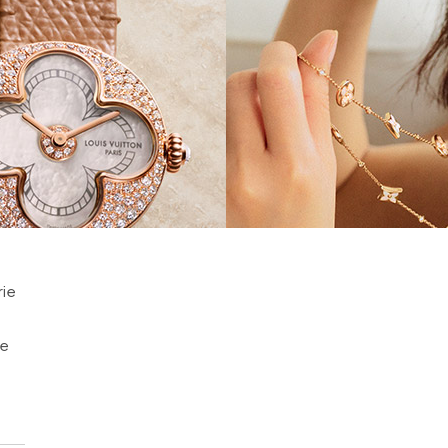
rie
ve