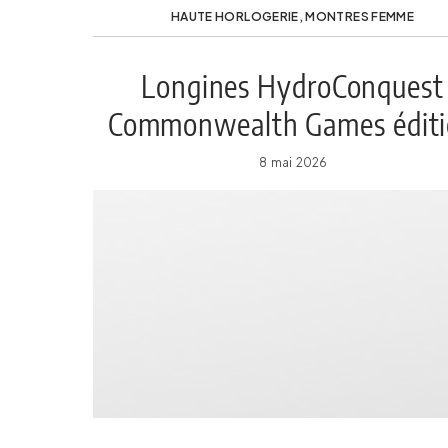
HAUTE HORLOGERIE
,
MONTRES FEMME
Longines HydroConquest
Commonwealth Games édit
Glasgow 2026
8 mai 2026