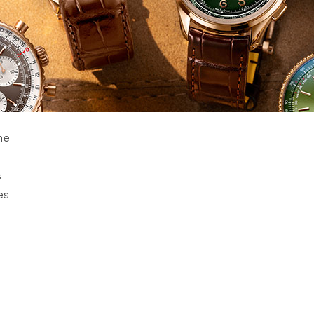
une
s
es