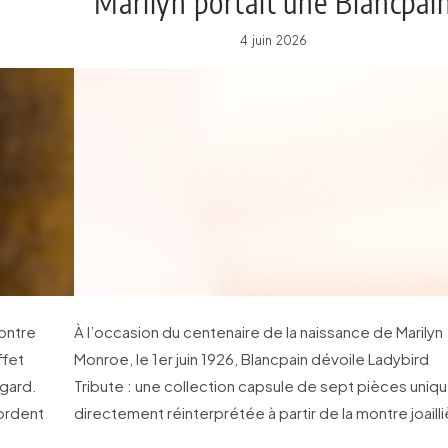
Marilyn portait une Blancpai
4 juin 2026
ontre
À l’occasion du centenaire de la naissance de Marilyn
ffet
Monroe, le 1er juin 1926, Blancpain dévoile Ladybird
egard.
Tribute : une collection capsule de sept pièces uniq
ordent
directement réinterprétée à partir de la montre joailli
personnelle de l’icône hollywoodienne.