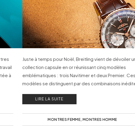
ntres
Juste à temps pour Noël, Breitling vient de dévoiler 
ravail
collection capsule en or réunissant cinq modèles
itée à
emblématiques : trois Navitimer et deux Premier. Ce
modèles se distinguent par des combinaisons inédit
de cadrans et de mouvements.
LIRE LA SUITE
MONTRES FEMME
,
MONTRES HOMME