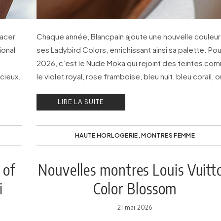
racer
Chaque année, Blancpain ajoute une nouvelle couleur
ional
ses Ladybird Colors, enrichissant ainsi sa palette. Pou
2026, c’est le Nude Moka qui rejoint des teintes co
cieux.
le violet royal, rose framboise, bleu nuit, bleu corail, o
encore vert pomme…
LIRE LA SUITE
HAUTE HORLOGERIE
,
MONTRES FEMME
 of
Nouvelles montres Louis Vuitt
i
Color Blossom
21 mai 2026