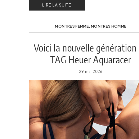
LIRE LA SUITE
MONTRES FEMME
,
MONTRES HOMME
Voici la nouvelle génération
TAG Heuer Aquaracer
Professional Solargraph
29 mai 2026