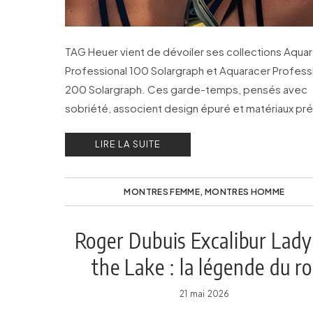
TAG Heuer vient de dévoiler ses collections Aqua
Professional 100 Solargraph et Aquaracer Profess
200 Solargraph. Ces garde-temps, pensés avec
sobriété, associent design épuré et matériaux pré
LIRE LA SUITE
MONTRES FEMME
,
MONTRES HOMME
Roger Dubuis Excalibur Lady
the Lake : la légende du ro
Arthur s’écrit au féminin
21 mai 2026