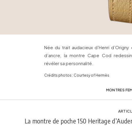
Née du trait audacieux d’Henri d’Origny e
d’ancre, la montre Cape Cod redessin
révéler sa personnalité.
Crédits photos : Courtesy of Hermès
MONTRES FE
ARTICL
La montre de poche 150 Heritage d’Aude