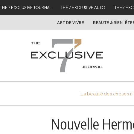
THE 7 EXCLUSIVE JOURNAL
THE 7 EXCLUSIVE AUTO
THE 7 EX
ART DE VIVRE
BEAUTÉ & BIEN-ÊTR
La beauté des choses n'
Nouvelle Herm