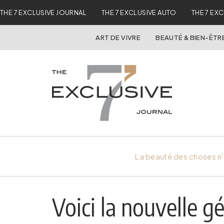
THE 7 EXCLUSIVE JOURNAL
THE 7 EXCLUSIVE AUTO
THE 7 EX
ART DE VIVRE
BEAUTÉ & BIEN-ÊTR
La beauté des choses n'
Voici la nouvelle 