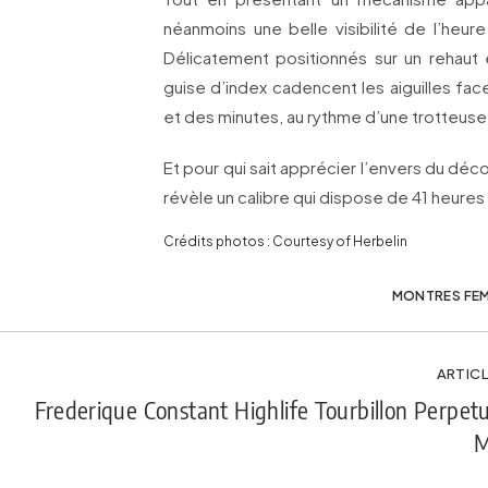
néanmoins une belle visibilité de l’heure
Délicatement positionnés sur un rehaut
guise d’index cadencent les aiguilles fac
et des minutes, au rythme d’une trotteuse 
Et pour qui sait apprécier l’envers du déco
révèle un calibre qui dispose de 41 heure
Crédits photos : Courtesy of Herbelin
MONTRES FE
ARTICL
Frederique Constant Highlife Tourbillon Perpet
M