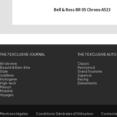
Bell & Ross BR 05 Chrono A523
THE 7 EXCLUSIVE JOURNAL
THE 7 EXCLUSIVE AUTO
Art de vivre
Classic
Beauté & Bien-être
Restomod
Style
Grand Tourisme
Joaillerie
Supercar
Horlogerie
Racing
High-tech
Évènements
Maison
Mobilité
Voyages
Mentions légales
Conditions Générales d'Utilisation
Contact