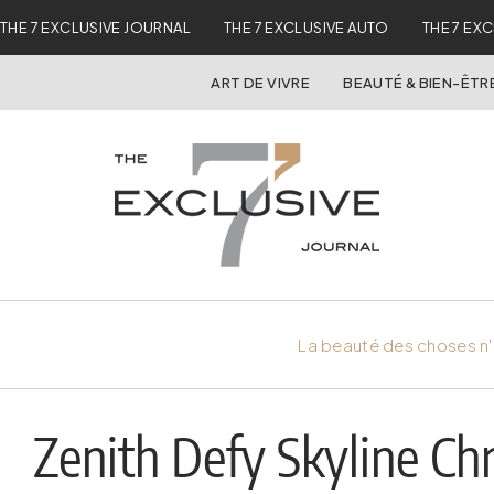
THE 7 EXCLUSIVE JOURNAL
THE 7 EXCLUSIVE AUTO
THE 7 EX
ART DE VIVRE
BEAUTÉ & BIEN-ÊTR
La beauté des choses n'
Zenith Defy Skyline C