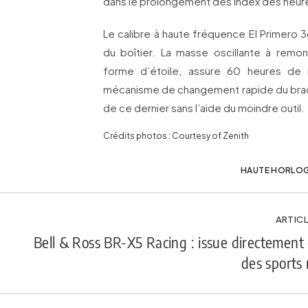
dans le prolongement des index des heur
Le calibre à haute fréquence El Primero 3
du boîtier. La masse oscillante à remon
forme d’étoile, assure 60 heures de
mécanisme de changement rapide du brac
de ce dernier sans l’aide du moindre outil.
Crédits photos : Courtesy of Zenith
HAUTE HORLOG
ARTICL
Bell & Ross BR-X5 Racing : issue directement 
des sports