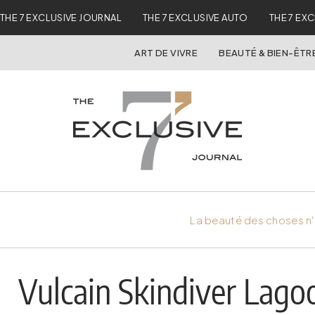
THE 7 EXCLUSIVE JOURNAL
THE 7 EXCLUSIVE AUTO
THE 7 EX
ART DE VIVRE
BEAUTÉ & BIEN-ÊTR
La beauté des choses n'
Vulcain Skindiver Lagoo