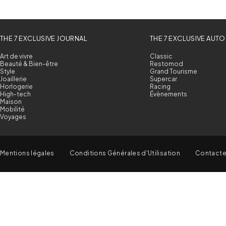
THE 7 EXCLUSIVE JOURNAL
THE 7 EXCLUSIVE AUTO
Art de vivre
Classic
Beauté & Bien-être
Restomod
Style
Grand Tourisme
Joaillerie
Supercar
Horlogerie
Racing
High-tech
Évènements
Maison
Mobilité
Voyages
Mentions légales
Conditions Générales d'Utilisation
Contact