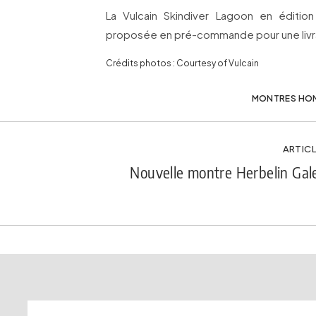
La Vulcain Skindiver Lagoon en éditio
proposée en pré-commande pour une livra
Crédits photos : Courtesy of Vulcain
MONTRES HO
ARTICL
Nouvelle montre Herbelin Gal