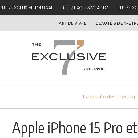
THE 7 EXCLUSIVE JOURNAL
THE 7 EXCLUSIVE AUTO
THE 7 EX
ART DE VIVRE
BEAUTÉ & BIEN-ÊTR
La beauté des choses n'
Apple iPhone 15 Pro e