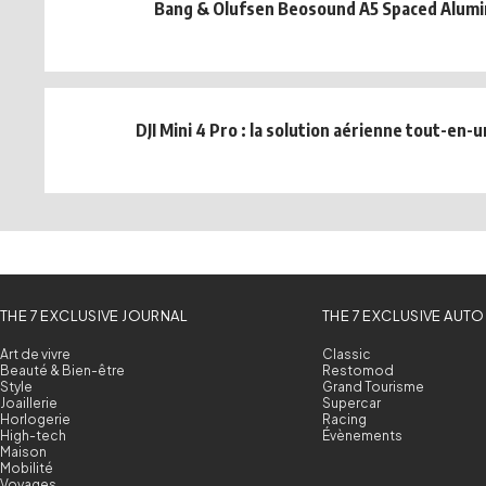
Bang & Olufsen Beosound A5 Spaced Alum
DJI Mini 4 Pro : la solution aérienne tout-en-u
THE 7 EXCLUSIVE JOURNAL
THE 7 EXCLUSIVE AUTO
Art de vivre
Classic
Beauté & Bien-être
Restomod
Style
Grand Tourisme
Joaillerie
Supercar
Horlogerie
Racing
High-tech
Évènements
Maison
Mobilité
Voyages