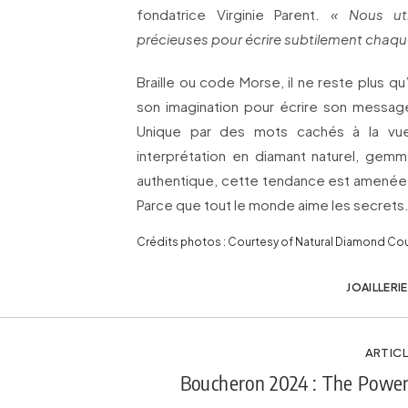
fondatrice Virginie Parent.
« Nous uti
précieuses pour écrire subtilement chaq
Braille ou code Morse, il ne reste plus qu
son imagination pour écrire son messag
Unique par des mots cachés à la vu
interprétation en diamant naturel, gemm
authentique, cette tendance est amenée
Parce que tout le monde aime les secrets
Crédits photos : Courtesy of Natural Diamond Cou
JOAILLERIE
ARTICL
Boucheron 2024 : The Power