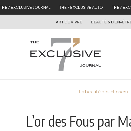
THE 7 EXCLUSIVE JOURNAL
THE 7 EXCLUSIVE AUTO
THE 7 EX
ART DE VIVRE
BEAUTÉ & BIEN-ÊTR
La beauté des choses n'
L’or des Fous par M