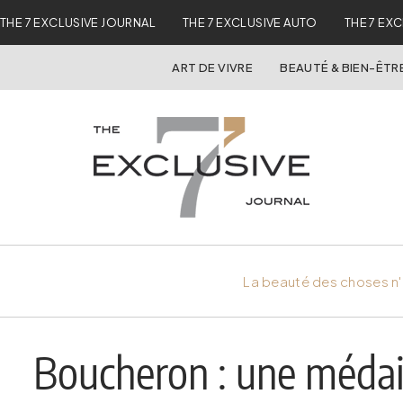
THE 7 EXCLUSIVE JOURNAL
THE 7 EXCLUSIVE AUTO
THE 7 EX
ART DE VIVRE
BEAUTÉ & BIEN-ÊTR
La beauté des choses n'
Boucheron : une médail