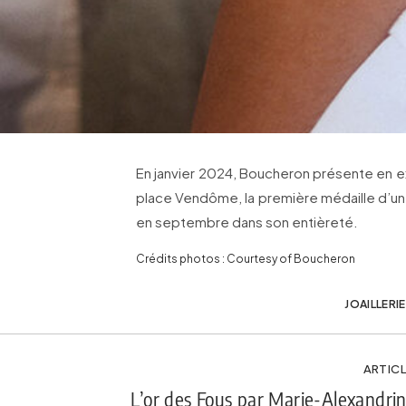
En janvier 2024, Boucheron présente en ex
place Vendôme, la première médaille d’une
en septembre dans son entièreté.
Crédits photos : Courtesy of Boucheron
JOAILLERIE
ARTICL
L’or des Fous par Marie-Alexandri