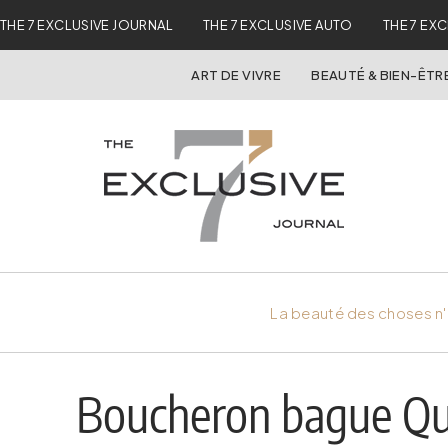
THE 7 EXCLUSIVE JOURNAL
THE 7 EXCLUSIVE AUTO
THE 7 EX
ART DE VIVRE
BEAUTÉ & BIEN-ÊTR
La beauté des choses n'
Boucheron bague Q