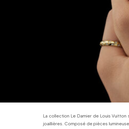
La collection Le Damier de Louis Vuitton 
joaillières. Composé de pièces lumineuses