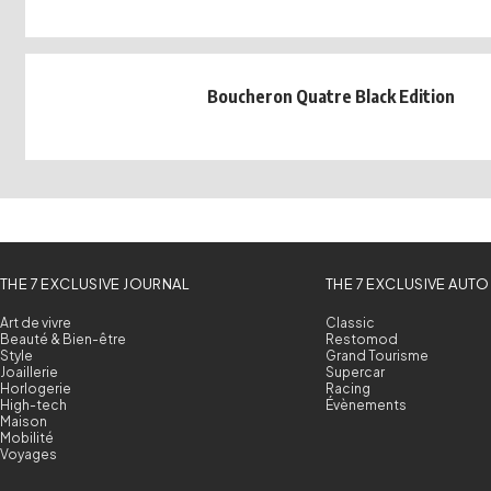
Boucheron Quatre Black Edition
THE 7 EXCLUSIVE JOURNAL
THE 7 EXCLUSIVE AUTO
Art de vivre
Classic
Beauté & Bien-être
Restomod
Style
Grand Tourisme
Joaillerie
Supercar
Horlogerie
Racing
High-tech
Évènements
Maison
Mobilité
Voyages