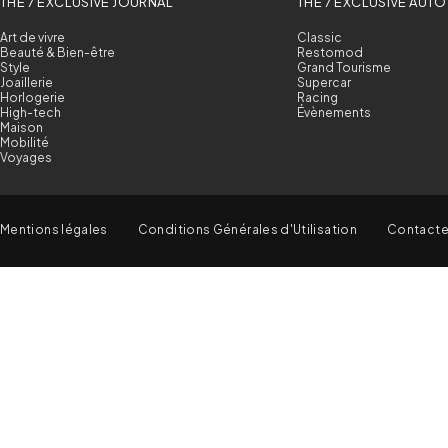
THE 7 EXCLUSIVE JOURNAL
THE 7 EXCLUSIVE AUTO
Art de vivre
Classic
Beauté & Bien-être
Restomod
Style
Grand Tourisme
Joaillerie
Supercar
Horlogerie
Racing
High-tech
Évènements
Maison
Mobilité
Voyages
Mentions légales
Conditions Générales d'Utilisation
Contact