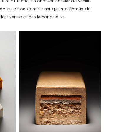
ura et tabac, un onctueux caviar de vanille
se et citron confit ainsi qu’un crémeux de
tillant vanille et cardamone noire.