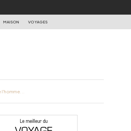
MAISON
VOYAGES
e l'homme...