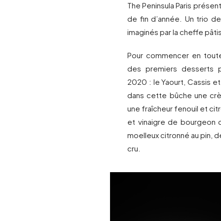
The Peninsula Paris prése
de fin d’année. Un trio d
imaginés par la cheffe pât
Pour commencer en toute 
des premiers desserts 
2020 : le Yaourt, Cassis et
dans cette bûche une cr
une fraîcheur fenouil et c
et vinaigre de bourgeon d
moelleux citronné au pin, d
cru.