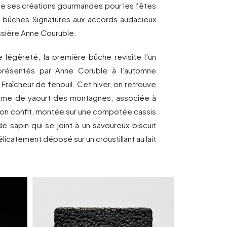
nte ses créations gourmandes pour les fêtes
e bûches Signatures aux accords audacieux
issière Anne Couruble.
légèreté, la première bûche revisite l’un
présentés par Anne Coruble à l’automne
 Fraîcheur de fenouil. Cet hiver, on retrouve
ème de yaourt des montagnes, associée à
itron confit, montée sur une compotée cassis
e sapin qui se joint à un savoureux biscuit
élicatement déposé sur un croustillant au lait