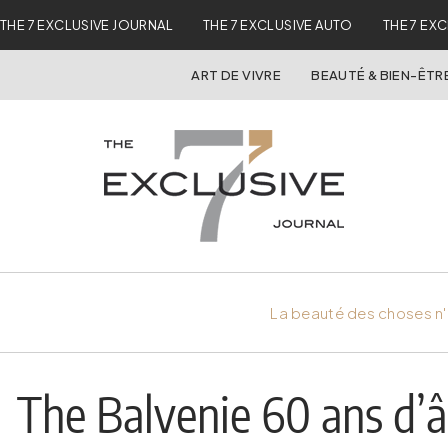
THE 7 EXCLUSIVE JOURNAL
THE 7 EXCLUSIVE AUTO
THE 7 EX
ART DE VIVRE
BEAUTÉ & BIEN-ÊTR
La beauté des choses n'
The Balvenie 60 ans d’