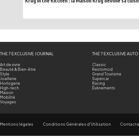
Krug in the Kitchen : la Maison Krug dévoile sa cuisin
THE 7 EXCLUSIVE JOURNAL
THE 7 EXCLUSIVE AUTO
Art de vivre
Classic
Beauté & Bien-être
Restomod
Style
Grand Tourisme
Joaillerie
Supercar
Horlogerie
Racing
High-tech
Évènements
Maison
Mobilité
Voyages
Mentions légales
Conditions Générales d'Utilisation
Contact