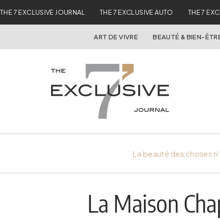
THE 7 EXCLUSIVE JOURNAL
THE 7 EXCLUSIVE AUTO
THE 7 EX
ART DE VIVRE
BEAUTÉ & BIEN-ÊTR
La beauté des choses n'
La Maison Chapa