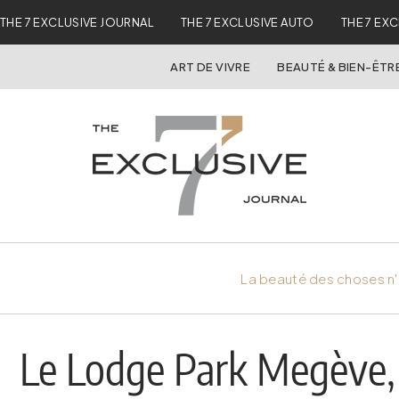
THE 7 EXCLUSIVE JOURNAL
THE 7 EXCLUSIVE AUTO
THE 7 EX
ART DE VIVRE
BEAUTÉ & BIEN-ÊTR
La beauté des choses n'
Le Lodge Park Megève, t