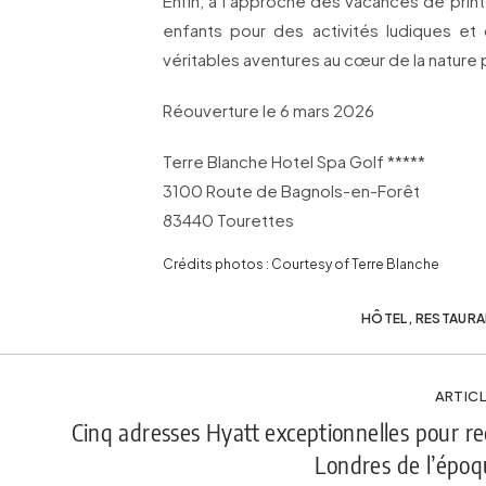
Enfin, à l’approche des vacances de print
enfants pour des activités ludiques e
véritables aventures au cœur de la nature 
Réouverture le 6 mars 2026
Terre Blanche Hotel Spa Golf *****
3100 Route de Bagnols-en-Forêt
83440 Tourettes
Crédits photos : Courtesy of Terre Blanche
HÔTEL
,
RESTAURA
ARTICL
Cinq adresses Hyatt exceptionnelles pour re
Londres de l’épo