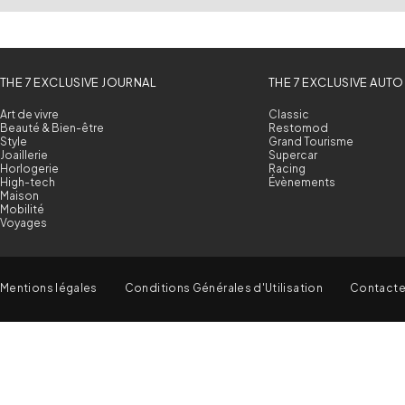
THE 7 EXCLUSIVE JOURNAL
THE 7 EXCLUSIVE AUTO
Art de vivre
Classic
Beauté & Bien-être
Restomod
Style
Grand Tourisme
Joaillerie
Supercar
Horlogerie
Racing
High-tech
Évènements
Maison
Mobilité
Voyages
Mentions légales
Conditions Générales d'Utilisation
Contact