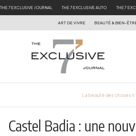
THE 7 EXCLUSIVE JOURNAL
THE 7 EXCLUSIVE AUTO
THE 7 EX
ART DE VIVRE
BEAUTÉ & BIEN-ÊTR
La beauté des choses n'
Castel Badia : une nouv