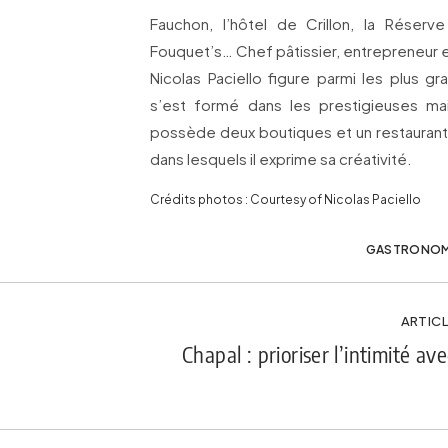
Fauchon, l’hôtel de Crillon, la Réserv
Fouquet’s… Chef pâtissier, entrepreneur et
Nicolas Paciello figure parmi les plus gran
s’est formé dans les prestigieuses mais
possède deux boutiques et un restaurant 
dans lesquels il exprime sa créativité.
Crédits photos : Courtesy of Nicolas Paciello
GASTRONOM
ARTICL
Chapal : prioriser l’intimité ave