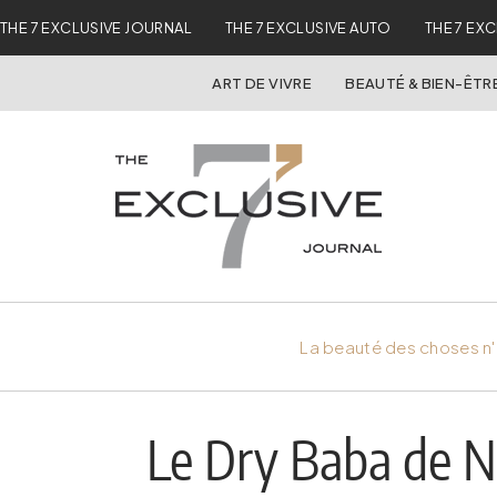
THE 7 EXCLUSIVE JOURNAL
THE 7 EXCLUSIVE AUTO
THE 7 EX
ART DE VIVRE
BEAUTÉ & BIEN-ÊTR
La beauté des choses n'
Le Dry Baba de Ni