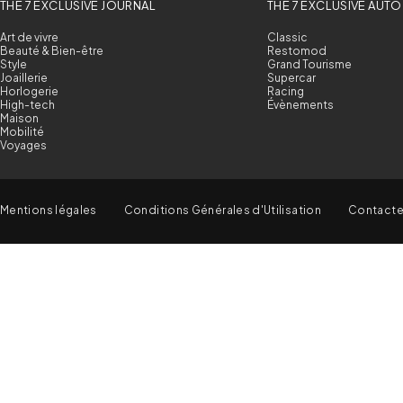
THE 7 EXCLUSIVE JOURNAL
THE 7 EXCLUSIVE AUTO
Art de vivre
Classic
Beauté & Bien-être
Restomod
Style
Grand Tourisme
Joaillerie
Supercar
Horlogerie
Racing
High-tech
Évènements
Maison
Mobilité
Voyages
Mentions légales
Conditions Générales d'Utilisation
Contact