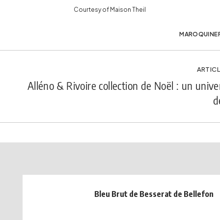
Courtesy of Maison Theil
MAROQUINER
ARTICL
Alléno & Rivoire collection de Noël : un univ
d
Bleu Brut de Besserat de Bellefon