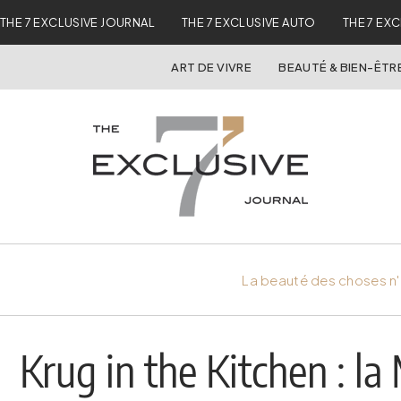
THE 7 EXCLUSIVE JOURNAL
THE 7 EXCLUSIVE AUTO
THE 7 EX
ART DE VIVRE
BEAUTÉ & BIEN-ÊTR
La beauté des choses n'
Krug in the Kitchen : l