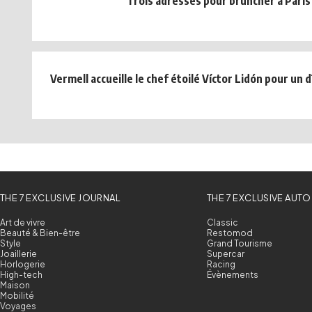
Trois adresses pour bruncher à Paris
Vermell accueille le chef étoilé Víctor Lidón pour un 
THE 7 EXCLUSIVE JOURNAL
THE 7 EXCLUSIVE AUTO
Art de vivre
Classic
Beauté & Bien-être
Restomod
Style
Grand Tourisme
Joaillerie
Supercar
Horlogerie
Racing
High-tech
Évènements
Maison
Mobilité
Voyages