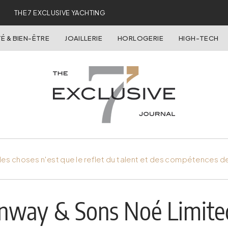
THE 7 EXCLUSIVE YACHTING
É & BIEN-ÊTRE
JOAILLERIE
HORLOGERIE
HIGH-TECH
es choses n'est que le reflet du talent et des compétences d
inway & Sons Noé Limited