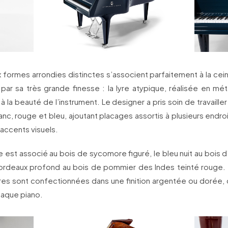
 formes arrondies distinctes s’associent parfaitement à la cei
 par sa très grande finesse : la lyre atypique, réalisée en mé
à la beauté de l’instrument. Le designer a pris soin de travaill
lanc, rouge et bleu, ajoutant placages assortis à plusieurs endroi
accents visuels.
e est associé au bois de sycomore figuré, le bleu nuit au bois d
bordeaux profond au bois de pommier des Indes teinté rouge. L
res sont confectionnées dans une finition argentée ou dorée, 
haque piano.