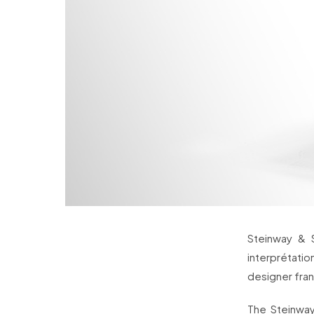
Steinway & 
interprétati
designer fra
The Steinway