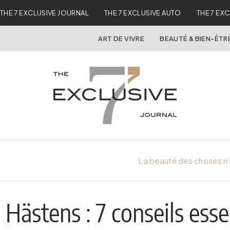
THE 7 EXCLUSIVE JOURNAL
THE 7 EXCLUSIVE AUTO
THE 7 EX
ART DE VIVRE
BEAUTÉ & BIEN-ÊTR
La beauté des choses n'
Hästens : 7 conseils esse