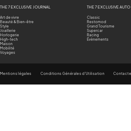
THE 7 EXCLUSIVE JOURNAL
THE 7 EXCLUSIVE AUTO
Art de vivre
Classic
Beauté & Bien-être
Restomod
Style
Grand Tourisme
Joaillerie
Supercar
Horlogerie
Racing
High-tech
Évènements
Maison
Mobilité
Voyages
Mentions légales
Conditions Générales d'Utilisation
Contact