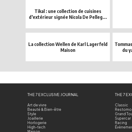
Tikal : une collection de cuisines
d’extérieur signée Nicola De Pelleg...
La collection Wellen de Karl Lagerfeld
Tommaso 
Maison
du ya
THE 7 EXCLUSIVE JOURNAL
THE 7 E
Art de vivre
Classic
Beauté & Bien-être
Restomo
Style
Grand To
Joaillerie
Supercar
Horlogerie
Racing
High-tech
Évèneme
Maison