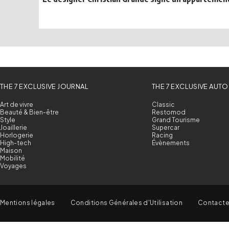
THE 7 EXCLUSIVE JOURNAL
THE 7 EXCLUSIVE AUTO
Art de vivre
Classic
Beauté & Bien-être
Restomod
Style
Grand Tourisme
Joaillerie
Supercar
Horlogerie
Racing
High-tech
Évènements
Maison
Mobilité
Voyages
Mentions légales
Conditions Générales d'Utilisation
Contact