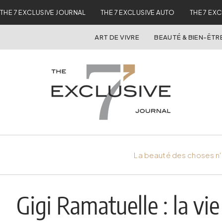
THE 7 EXCLUSIVE JOURNAL
THE 7 EXCLUSIVE AUTO
THE 7 EX
ART DE VIVRE
BEAUTÉ & BIEN-ÊTR
La beauté des choses n'
Gigi Ramatuelle : la vie