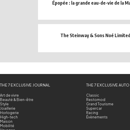
Épopée : la grande eau-de-vie de la M
The Steinway & Sons Noé Limited
THE 7 EXCLUSIVE JOURNAL
THE 7 EXCLUSIVE AUTO
Art de vivre
Classic
Beauté & Bien-être
Restomod
Style
Grand Tourisme
Joaillerie
Supercar
Horlogerie
Racing
High-tech
Évènements
Maison
Mobilité