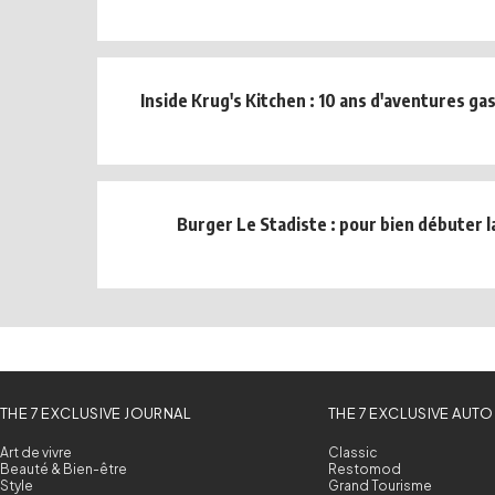
Inside Krug's Kitchen : 10 ans d'aventures g
Burger Le Stadiste : pour bien débuter la
THE 7 EXCLUSIVE JOURNAL
THE 7 EXCLUSIVE AUTO
Art de vivre
Classic
Beauté & Bien-être
Restomod
Style
Grand Tourisme