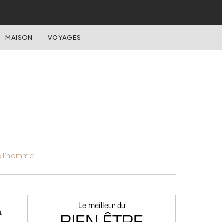
MAISON
VOYAGES
e l'homme...
A