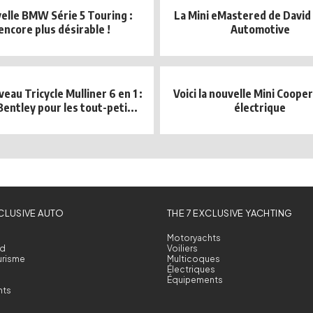
elle BMW Série 5 Touring :
La Mini eMastered de Davi
encore plus désirable !
Automotive
eau Tricycle Mulliner 6 en 1 :
Voici la nouvelle Mini Coope
Bentley pour les tout-peti...
électrique
XCLUSIVE AUTO
THE 7 EXCLUSIVE YACHTING
Motoryachts
d
Voiliers
urisme
Multicoques
Électriques
Équipements
nts