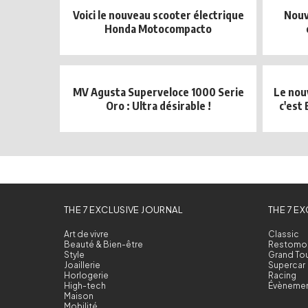
Voici le nouveau scooter électrique
Nouv
Honda Motocompacto
MV Agusta Superveloce 1000 Serie
Le nouv
Oro : Ultra désirable !
c'est 
THE 7 EXCLUSIVE JOURNAL
THE 7 E
Art de vivre
Classic
Beauté & Bien-être
Restomo
Style
Grand To
Joaillerie
Supercar
Horlogerie
Racing
High-tech
Évèneme
Maison
Mobilité