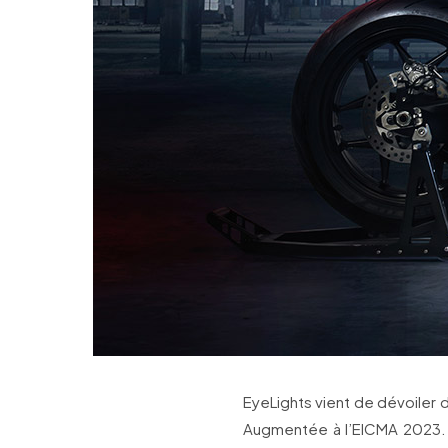
EyeLights vient de dévoiler
Augmentée à l’EICMA 2023. S