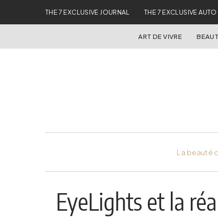
THE 7 EXCLUSIVE JOURNAL
THE 7 EXCLUSIVE AUTO
ART DE VIVRE
BEAUT
La beauté d
EyeLights et la ré