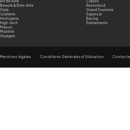
Art de vivre
Classic
Beauté & Bien-être
Restomod
Style
Grand Tourisme
Joaillerie
Supercar
Horlogerie
Racing
High-tech
Évènements
Maison
Mobilité
Voyages
Mentions légales
Conditions Générales d'Utilisation
Contact