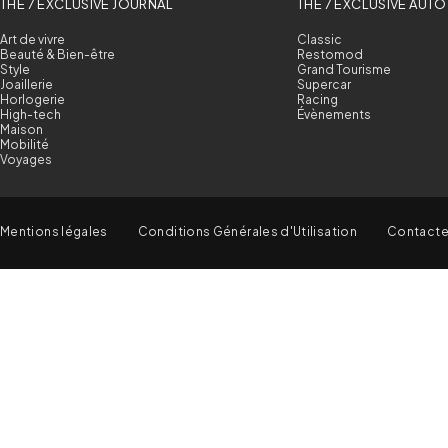
THE 7 EXCLUSIVE JOURNAL
THE 7 EXCLUSIVE AUTO
Art de vivre
Classic
Beauté & Bien-être
Restomod
Style
Grand Tourisme
Joaillerie
Supercar
Horlogerie
Racing
High-tech
Évènements
Maison
Mobilité
Voyages
Mentions légales
Conditions Générales d'Utilisation
Contact