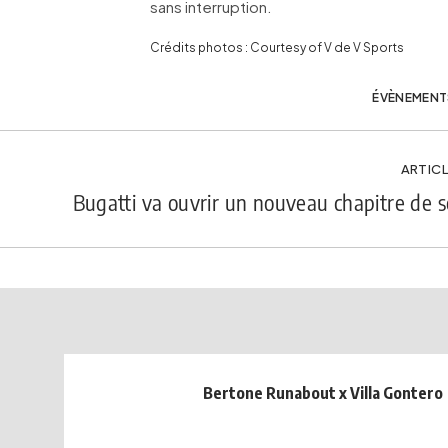
sans interruption.
Crédits photos : Courtesy of V de V Sports
ÉVÈNEMENT
ARTICL
Bugatti va ouvrir un nouveau chapitre de so
Bertone Runabout x Villa Gontero