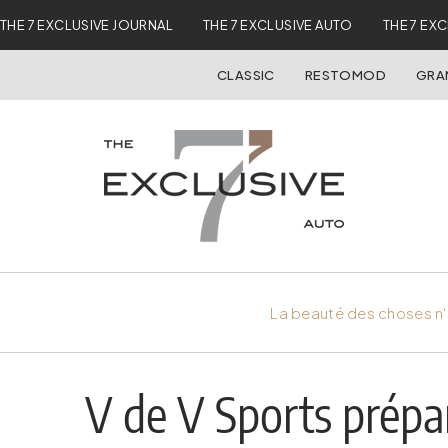
THE 7 EXCLUSIVE JOURNAL
THE 7 EXCLUSIVE AUTO
THE 7 EX
CLASSIC
RESTOMOD
GRA
La beauté des choses n'
V de V Sports prépa