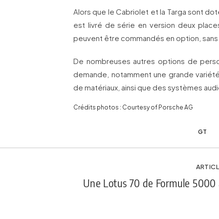
Alors que le Cabriolet et la Targa sont dotés
est livré de série en version deux place
peuvent être commandés en option, sans 
De nombreuses autres options de person
demande, notamment une grande variéte
de matériaux, ainsi que des systèmes audi
Crédits photos : Courtesy of Porsche AG
GT
ARTICL
Une Lotus 70 de Formule 5000