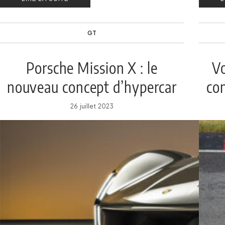
août 2
GT
Porsche Mission X : le
Vo
nouveau concept d’hypercar
co
de Porsche
26 juillet 2023