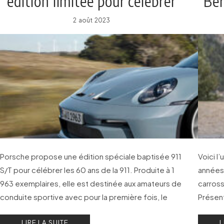
édition limitée pour célébrer
Ber
les 60 ans de la 911
2 août 2023
Porsche propose une édition spéciale baptisée 911
Voici l
S/T pour célébrer les 60 ans de la 911. Produite à 1
années 
963 exemplaires, elle est destinée aux amateurs de
carross
conduite sportive avec pour la première fois, le
Présen
moteur de 525 ch qui équipe la GT3 RS accouplé à
automob
LIRE LA SUITE
L
une boîte manuelle.
organis