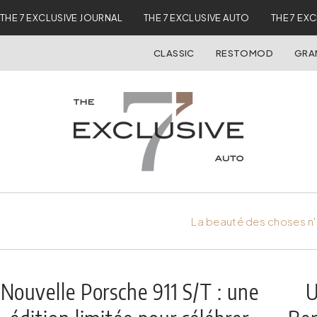
THE 7 EXCLUSIVE JOURNAL
THE 7 EXCLUSIVE AUTO
THE 7 EX
CLASSIC
RESTOMOD
GRA
La beauté des choses n'
Nouvelle Porsche 911 S/T : une
U