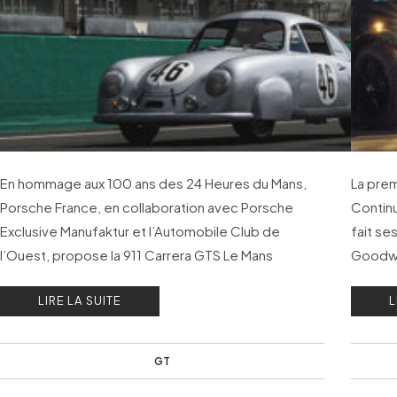
En hommage aux 100 ans des 24 Heures du Mans,
La prem
Porsche France, en collaboration avec Porsche
Continu
Exclusive Manufaktur et l’Automobile Club de
fait se
l’Ouest, propose la 911 Carrera GTS Le Mans
Goodwo
Centenaire Edition, une série limitée produite à 72
d’essai
LIRE LA SUITE
L
exemplaires.
de Mull
GT