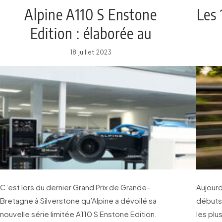
Alpine A110 S Enstone
Les 
Edition : élaborée au
Royaume-Uni, fabriquée à
18 juillet 2023
Dieppe
C’est lors du dernier Grand Prix de Grande-
Aujourd
Bretagne à Silverstone qu’Alpine a dévoilé sa
débuts 
nouvelle série limitée A110 S Enstone Edition.
les plu