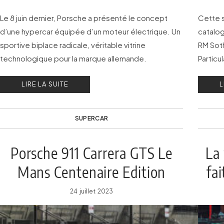
Le 8 juin dernier, Porsche a présenté le concept
Cette s
d’une hypercar équipée d’un moteur électrique. Un
catalog
sportive biplace radicale, véritable vitrine
RM Sot
technologique pour la marque allemande.
Particu
la seul
LIRE LA SUITE
L
noire.
SUPERCAR
Porsche 911 Carrera GTS Le
La
Mans Centenaire Edition
fa
24 juillet 2023