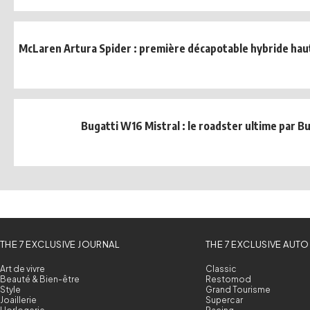
McLaren Artura Spider : première décapotable hybride hau
Bugatti W16 Mistral : le roadster ultime par B
THE 7 EXCLUSIVE JOURNAL
THE 7 EXCLUSIVE AUTO
Art de vivre
Classic
Beauté & Bien-être
Restomod
Style
Grand Tourisme
Joaillerie
Supercar