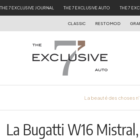
THE 7 EXCLUSIVE JOURNAL
THE 7 EXCLUSIVE AUTO
THE 7 EX
CLASSIC
RESTOMOD
GRA
La beauté des choses n'
La Bugatti W16 Mistral, 