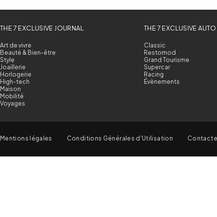
THE 7 EXCLUSIVE JOURNAL
THE 7 EXCLUSIVE AUTO
Art de vivre
Classic
Beauté & Bien-être
Restomod
Style
Grand Tourisme
Joaillerie
Supercar
Horlogerie
Racing
High-tech
Évènements
Maison
Mobilité
Voyages
Mentions légales
Conditions Générales d'Utilisation
Contact