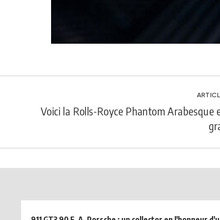
ARTICL
Voici la Rolls-Royce Phantom Arabesque e
gr
911 GT3 90 F. A. Porsche : un collector en l'honneur d'u