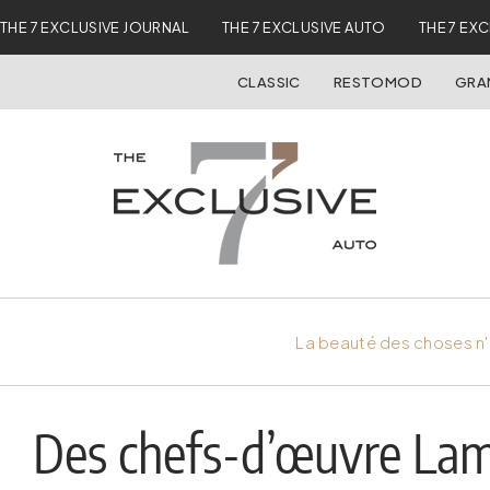
THE 7 EXCLUSIVE JOURNAL
THE 7 EXCLUSIVE AUTO
THE 7 EX
CLASSIC
RESTOMOD
GRA
La beauté des choses n'
Des chefs-d’œuvre Lamb