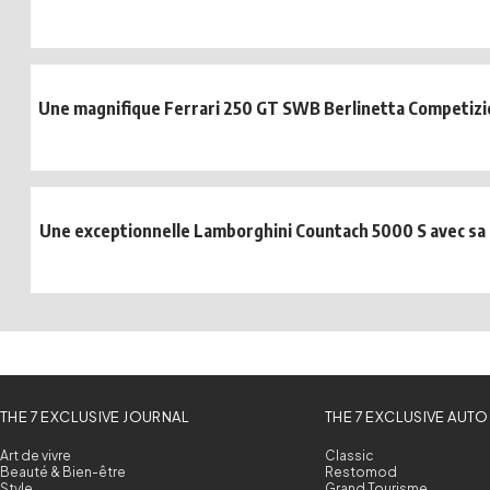
Une magnifique Ferrari 250 GT SWB Berlinetta Competizio
Une exceptionnelle Lamborghini Countach 5000 S avec sa 
THE 7 EXCLUSIVE JOURNAL
THE 7 EXCLUSIVE AUTO
Art de vivre
Classic
Beauté & Bien-être
Restomod
Style
Grand Tourisme