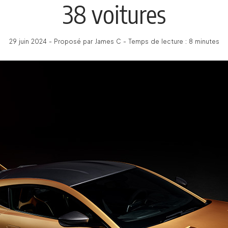
38 voitures
29 juin 2024 - Proposé par James C - Temps de lecture : 8 minutes