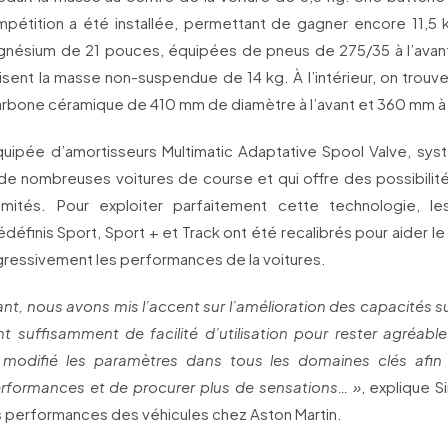
ompétition a été installée, permettant de gagner encore 11,5 k
gnésium de 21 pouces, équipées de pneus de 275/35 à l’avan
duisent la masse non-suspendue de 14 kg. À l’intérieur, on trou
arbone céramique de 410 mm de diamètre à l’avant et 360 mm à l
équipée d’amortisseurs Multimatic Adaptative Spool Valve, sys
 de nombreuses voitures de course et qui offre des possibilit
llimités. Pour exploiter parfaitement cette technologie, 
définis Sport, Sport + et Track ont été recalibrés pour aider l
gressivement les performances de la voitures.
iant, nous avons mis l’accent sur l’amélioration des capacités sur
t suffisamment de facilité d’utilisation pour rester agréable 
modifié les paramètres dans tous les domaines clés afin 
erformances et de procurer plus de sensations… »
, explique 
s performances des véhicules chez Aston Martin.