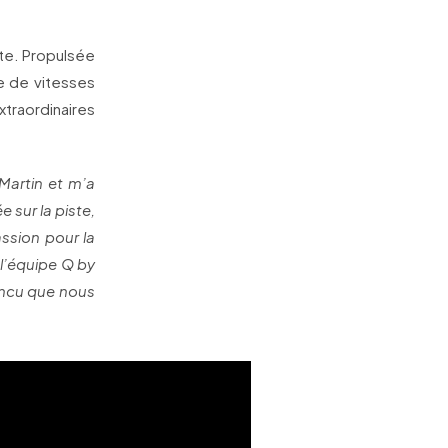
ute. Propulsée
e de vitesses
xtraordinaires
Martin et m’a
 sur la piste,
assion pour la
c l’équipe Q by
aincu que nous