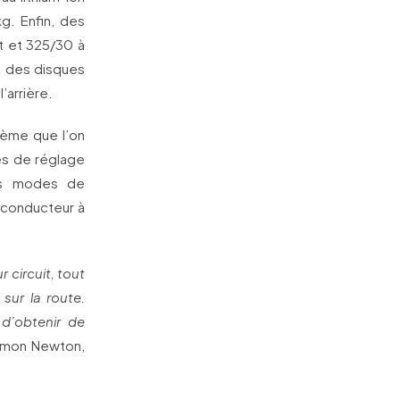
g. Enfin, des
t et 325/30 à
ve des disques
’arrière.
tème que l’on
és de réglage
les modes de
e conducteur à
 circuit, tout
sur la route.
d’obtenir de
Simon Newton,