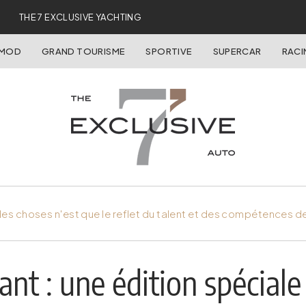
THE 7 EXCLUSIVE YACHTING
OMOD
GRAND TOURISME
SPORTIVE
SUPERCAR
RACI
es choses n'est que le reflet du talent et des compétences d
nt : une édition spéciale