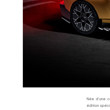
Née d’une co
édition spéci