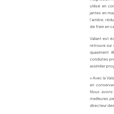
utilisé en c
jantes en ma
l’arrière, ré
de frein en c
Valiant est 
retrouve sur
quasiment i
conduites pré
assimiler pro
« Avec la Val
en conservan
Nous avons 
meilleures p
directeur de