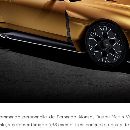
mmande personnelle de Fernando Alonso, l’Aston Martin Va
ale, strictement limitée à 38 exemplaires, conçue et construite p