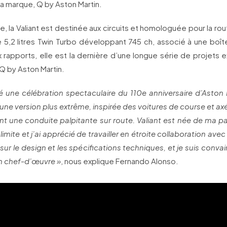
a marque, Q by Aston Martin.
ve, la Valiant est destinée aux circuits et homologuée pour la ro
e 5,2 litres Twin Turbo développant 745 ch, associé à une boît
x rapports, elle est la dernière d’une longue série de projets e
 Q by Aston Martin.
té une célébration spectaculaire du 110e anniversaire d’Aston 
r une version plus extrême, inspirée des voitures de course et axée
nt une conduite palpitante sur route. Valiant est née de ma p
limite et j’ai apprécié de travailler en étroite collaboration ave
sur le design et les spécifications techniques, et je suis conv
n chef-d’œuvre »
, nous explique Fernando Alonso.