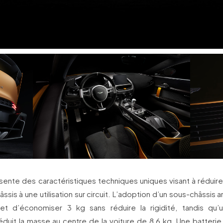
ésente des caractéristiques techniques uniques visant à réduire
âssis à une utilisation sur circuit. L’adoption d’un sous-châssis a
t d’économiser 3 kg sans réduire la rigidité, tandis qu’
uit la masse au centre de la voiture de 8,6 kg. Une batterie 