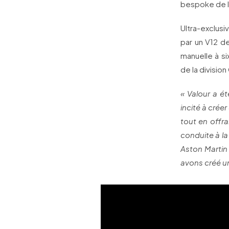
bespoke de l
Ultra-exclusi
par un V12 d
manuelle à si
de la division
« Valour a é
incité à crée
tout en offra
conduite à la 
Aston Martin 
avons créé u