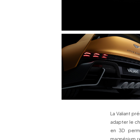
La Valiant pr
adapter le ch
en 3D perme
magnésium réd