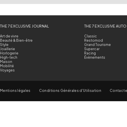
THE 7 EXCLUSIVE JOURNAL
THE 7 EXCLUSIVE AUTO
Art de vivre
Classic
Beauté & Bien-être
Restomod
Style
Grand Tourisme
Joaillerie
Supercar
Horlogerie
Racing
High-tech
Évènements
Maison
Mobilité
Voyages
Mentions légales
Conditions Générales d'Utilisation
Contact