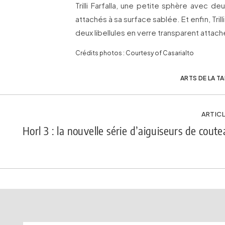
Trilli Farfalla, une petite sphère avec de
attachés à sa surface sablée. Et enfin, Trill
deux libellules en verre transparent attac
Crédits photos : Courtesy of Casarialto
ARTS DE LA T
ARTICL
Horl 3 : la nouvelle série d’aiguiseurs de cout